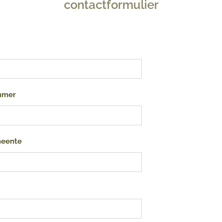
contactformulier
ummer
meente