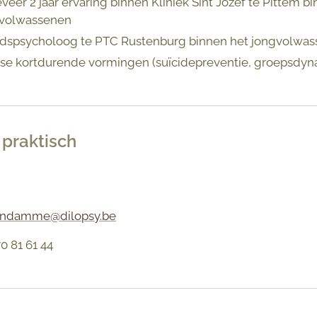
eer 2 jaar ervaring binnen Kliniek Sint Jozef te Pittem
volwassenen
idspsycholoog te PTC Rustenburg binnen het jongvolwass
rse kortdurende vormingen (suïcidepreventie, groepsdyn
 praktisch
vandamme@dilopsy.be
0 81 61 44