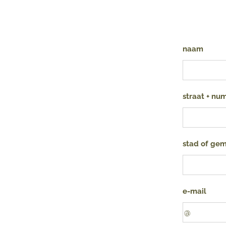
naam
straat + n
stad of ge
e-mail