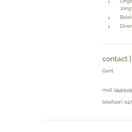
Ongev
Jong
Bele
Dive
contact |
Gent
mail:
laura.
telefoon: 047