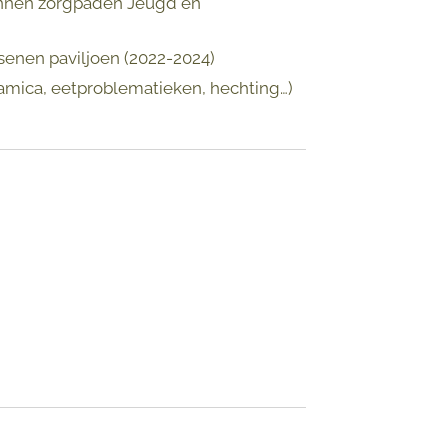
 binnen zorgpaden Jeugd en
enen paviljoen (2022-2024)
amica, eetproblematieken, hechting…)