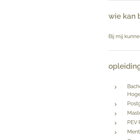
wie kan b
Bij mij kunn
opleiding
Bache
Hoges
Postg
Maste
PEV P
Menta