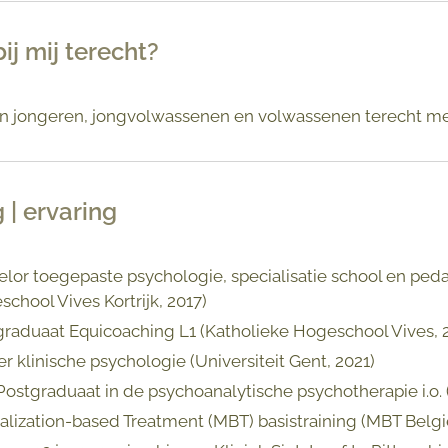
ij mij terecht?
en jongeren, jongvolwassenen en volwassenen terecht me
 | ervaring
lor toegepaste psychologie, specialisatie school en ped
chool Vives Kortrijk, 2017)
raduaat Equicoaching L1 (Katholieke Hogeschool Vives, 
r klinische psychologie (Universiteit Gent, 2021)
ostgraduaat in de psychoanalytische psychotherapie i.o.
lization-based Treatment (MBT) basistraining (MBT België