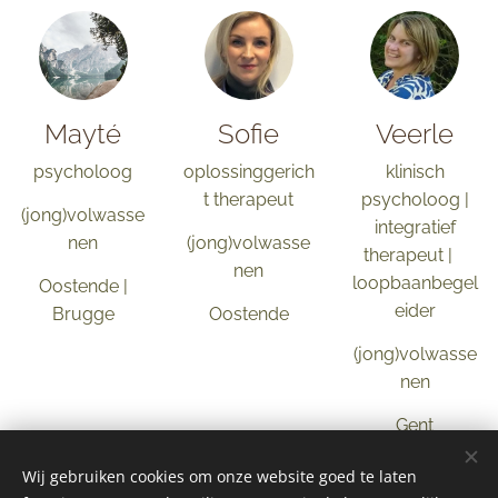
Mayté
Sofie
Veerle
psycholoog
oplossinggerich
klinisch
t therapeut
psycholoog |
(jong)volwasse
integratief
nen
(jong)volwasse
therapeut |
nen
loopbaanbegel
Oostende |
eider
Brugge
Oostende
(jong)volwasse
nen
Gent
Wij gebruiken cookies om onze website goed te laten