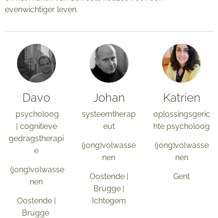
evenwichtiger leven.
Davo
Johan
Katrien
psycholoog
systeemtherap
oplossingsgeric
| cognitieve
eut
hte psycholoog
gedragstherapi
(jong)volwasse
(jong)volwasse
e
nen
nen
(jong)volwasse
Oostende |
Gent
nen
Brugge |
Oostende |
Ichtegem
Brugge