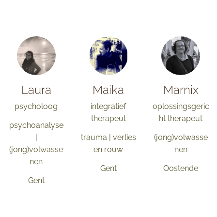
Laura
Maika
Marnix
psycholoog
integratief
oplossingsgeric
therapeut
ht therapeut
psychoanalyse
|
trauma | verlies
(jong)volwasse
(jong)volwasse
en rouw
nen
nen
Gent
Oostende
Gent